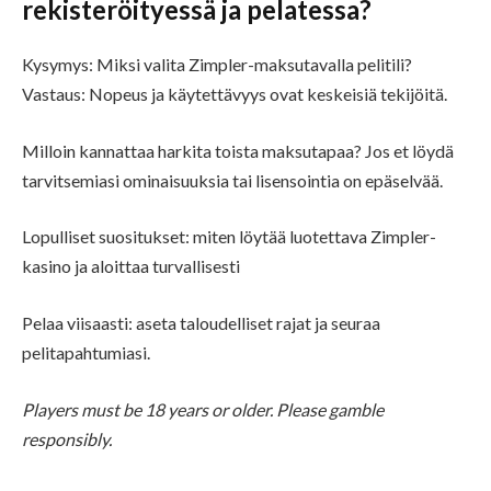
rekisteröityessä ja pelatessa?
Kysymys: Miksi valita Zimpler-maksutavalla pelitili?
Vastaus: Nopeus ja käytettävyys ovat keskeisiä tekijöitä.
Milloin kannattaa harkita toista maksutapaa? Jos et löydä
tarvitsemiasi ominaisuuksia tai lisensointia on epäselvää.
Lopulliset suositukset: miten löytää luotettava Zimpler-
kasino ja aloittaa turvallisesti
Pelaa viisaasti: aseta taloudelliset rajat ja seuraa
pelitapahtumiasi.
Players must be 18 years or older. Please gamble
responsibly.