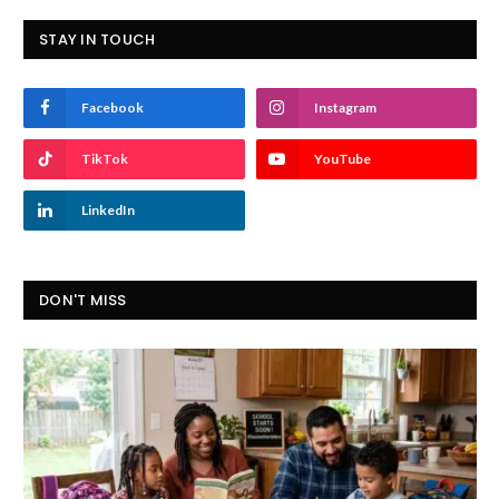
STAY IN TOUCH
Facebook
Instagram
TikTok
YouTube
LinkedIn
DON'T MISS