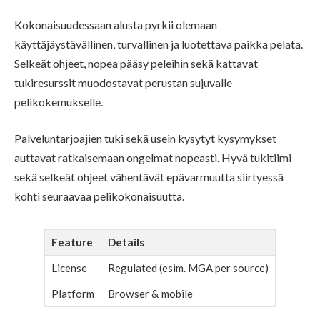
Kokonaisuudessaan alusta pyrkii olemaan
käyttäjäystävällinen, turvallinen ja luotettava paikka pelata.
Selkeät ohjeet, nopea pääsy peleihin sekä kattavat
tukiresurssit muodostavat perustan sujuvalle
pelikokemukselle.
Palveluntarjoajien tuki sekä usein kysytyt kysymykset
auttavat ratkaisemaan ongelmat nopeasti. Hyvä tukitiimi
sekä selkeät ohjeet vähentävät epävarmuutta siirtyessä
kohti seuraavaa pelikokonaisuutta.
Feature
Details
License
Regulated (esim. MGA per source)
Platform
Browser & mobile