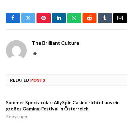
Facebook
Twitter
Pinterest
LinkedIn
WhatsApp
Reddit
Tumblr
Email
The Brilliant Culture
Website
RELATED
POSTS
Summer Spectacular: AllySpin Casino richtet aus ein
großes Gaming-Festival in Österreich
2 days ago