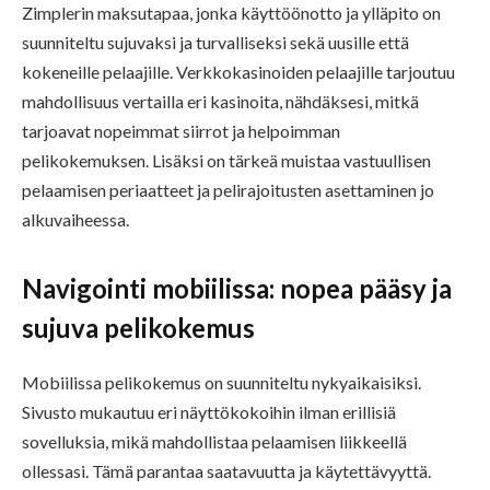
Zimplerin maksutapaa, jonka käyttöönotto ja ylläpito on
suunniteltu sujuvaksi ja turvalliseksi sekä uusille että
kokeneille pelaajille. Verkkokasinoiden pelaajille tarjoutuu
mahdollisuus vertailla eri kasinoita, nähdäksesi, mitkä
tarjoavat nopeimmat siirrot ja helpoimman
pelikokemuksen. Lisäksi on tärkeä muistaa vastuullisen
pelaamisen periaatteet ja pelirajoitusten asettaminen jo
alkuvaiheessa.
Navigointi mobiilissa: nopea pääsy ja
sujuva pelikokemus
Mobiilissa pelikokemus on suunniteltu nykyaikaisiksi.
Sivusto mukautuu eri näyttökokoihin ilman erillisiä
sovelluksia, mikä mahdollistaa pelaamisen liikkeellä
ollessasi. Tämä parantaa saatavuutta ja käytettävyyttä.