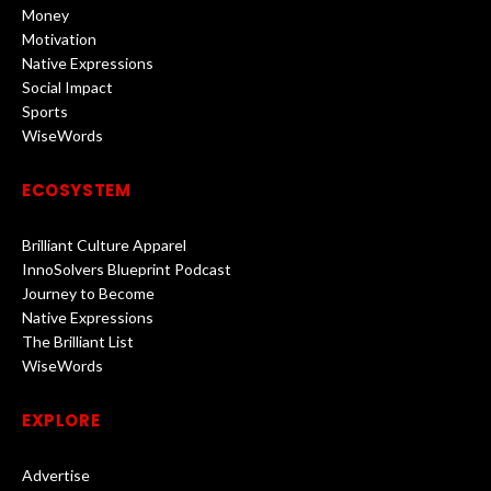
Money
Motivation
Native Expressions
Social Impact
Sports
WiseWords
ECOSYSTEM
Brilliant Culture Apparel
InnoSolvers Blueprint Podcast
Journey to Become
Native Expressions
The Brilliant List
WiseWords
EXPLORE
Advertise