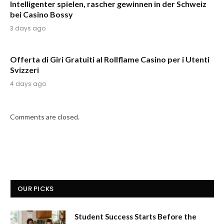
Intelligenter spielen, rascher gewinnen in der Schweiz
bei Casino Bossy
3 days ago
Offerta di Giri Gratuiti al Rollflame Casino per i Utenti
Svizzeri
4 days ago
Comments are closed.
OUR PICKS
Student Success Starts Before the