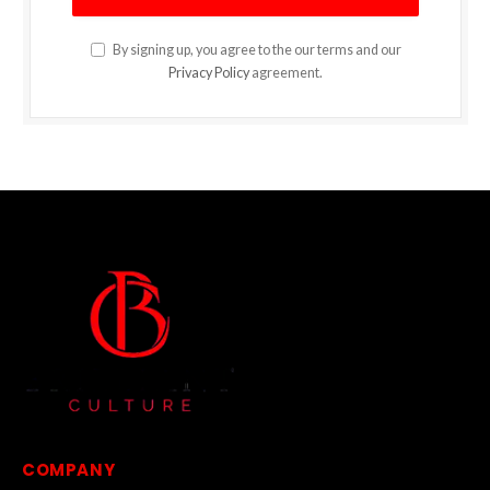
By signing up, you agree to the our terms and our
Privacy Policy
agreement.
COMPANY