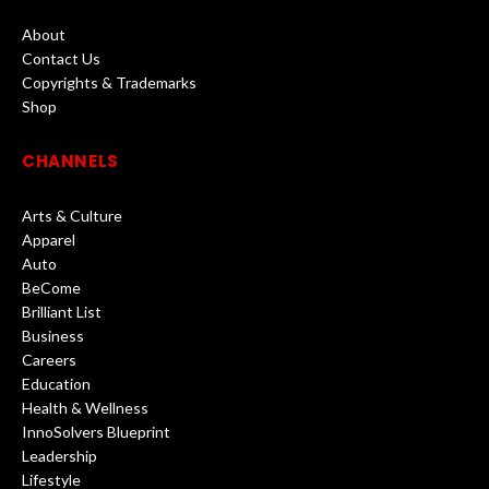
About
Contact Us
Copyrights & Trademarks
Shop
CHANNELS
Arts & Culture
Apparel
Auto
BeCome
Brilliant List
Business
Careers
Education
Health & Wellness
InnoSolvers Blueprint
Leadership
Lifestyle