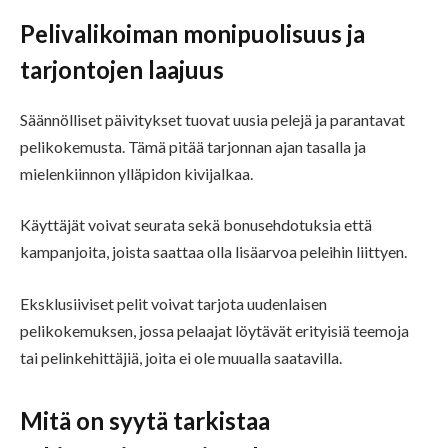
Pelivalikoiman monipuolisuus ja
tarjontojen laajuus
Säännölliset päivitykset tuovat uusia pelejä ja parantavat
pelikokemusta. Tämä pitää tarjonnan ajan tasalla ja
mielenkiinnon ylläpidon kivijalkaa.
Käyttäjät voivat seurata sekä bonusehdotuksia että
kampanjoita, joista saattaa olla lisäarvoa peleihin liittyen.
Eksklusiiviset pelit voivat tarjota uudenlaisen
pelikokemuksen, jossa pelaajat löytävät erityisiä teemoja
tai pelinkehittäjiä, joita ei ole muualla saatavilla.
Mitä on syytä tarkistaa