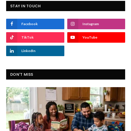
STAY IN TOUCH
Facebook
Instagram
TikTok
YouTube
LinkedIn
DON'T MISS