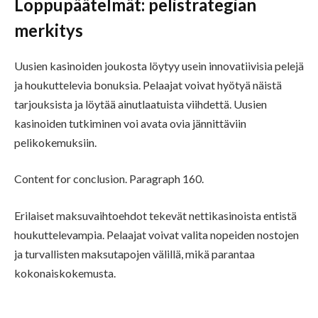
Loppupäätelmät: pelistrategian
merkitys
Uusien kasinoiden joukosta löytyy usein innovatiivisia pelejä
ja houkuttelevia bonuksia. Pelaajat voivat hyötyä näistä
tarjouksista ja löytää ainutlaatuista viihdettä. Uusien
kasinoiden tutkiminen voi avata ovia jännittäviin
pelikokemuksiin.
Content for conclusion. Paragraph 160.
Erilaiset maksuvaihtoehdot tekevät nettikasinoista entistä
houkuttelevampia. Pelaajat voivat valita nopeiden nostojen
ja turvallisten maksutapojen välillä, mikä parantaa
kokonaiskokemusta.