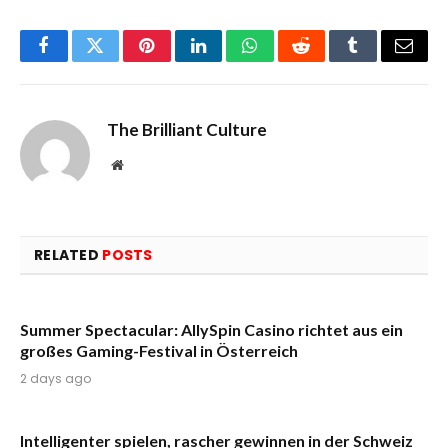
Facebook
Twitter
Pinterest
LinkedIn
WhatsApp
Reddit
Tumblr
Email
The Brilliant Culture
Website
RELATED
POSTS
Summer Spectacular: AllySpin Casino richtet aus ein
großes Gaming-Festival in Österreich
2 days ago
Intelligenter spielen, rascher gewinnen in der Schweiz