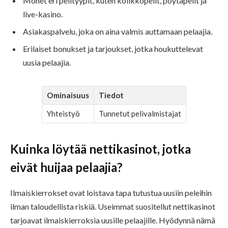
Monet eri pelityypit, kuten kolikkopelit, pöytäpelit ja
live-kasino.
Asiakaspalvelu, joka on aina valmis auttamaan pelaajia.
Erilaiset bonukset ja tarjoukset, jotka houkuttelevat
uusia pelaajia.
Ominaisuus
Tiedot
Yhteistyö
Tunnetut pelivalmistajat
Kuinka löytää nettikasinot, jotka
eivät huijaa pelaajia?
Ilmaiskierrokset ovat loistava tapa tutustua uusiin peleihin
ilman taloudellista riskiä. Useimmat suositellut nettikasinot
tarjoavat ilmaiskierroksia uusille pelaajille. Hyödynnä nämä