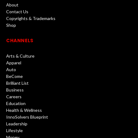
About
Contact Us
Copyrights & Trademarks
Shop
CHANNELS
Arts & Culture
Apparel
Auto
BeCome
Brilliant List
Business
Careers
Education
Health & Wellness
InnoSolvers Blueprint
Leadership
Lifestyle
Money