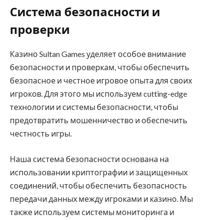
Система безопасности и
проверки
Казино Sultan Games уделяет особое внимание
безопасности и проверкам, чтобы обеспечить
безопасное и честное игровое опыта для своих
игроков. Для этого мы используем cutting-edge
технологии и системы безопасности, чтобы
предотвратить мошенничество и обеспечить
честность игры.
Наша система безопасности основана на
использовании криптографии и защищенных
соединений, чтобы обеспечить безопасность
передачи данных между игроками и казино. Мы
также используем системы мониторинга и