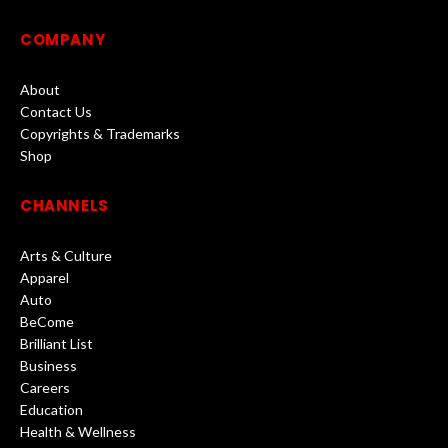
COMPANY
About
Contact Us
Copyrights & Trademarks
Shop
CHANNELS
Arts & Culture
Apparel
Auto
BeCome
Brilliant List
Business
Careers
Education
Health & Wellness