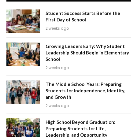
Student Success Starts Before the
First Day of School
2 weeks ago
Growing Leaders Early: Why Student
Leadership Should Begin in Elementary
School
2 weeks ago
The Middle School Years: Preparing
Students for Independence, Identity,
and Growth
2 weeks ago
High School Beyond Graduation:
Preparing Students for Life,
Leadership, and Opportunity