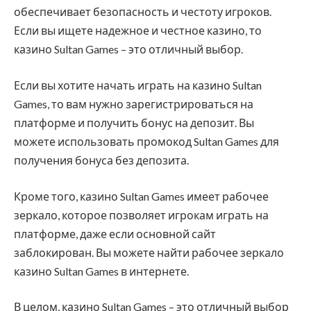
обеспечивает безопасность и честоту игроков.
Если вы ищете надежное и честное казино, то
казино Sultan Games – это отличный выбор.
Если вы хотите начать играть на казино Sultan
Games, то вам нужно зарегистрироваться на
платформе и получить бонус на депозит. Вы
можете использовать промокод Sultan Games для
получения бонуса без депозита.
Кроме того, казино Sultan Games имеет рабочее
зеркало, которое позволяет игрокам играть на
платформе, даже если основной сайт
заблокирован. Вы можете найти рабочее зеркало
казино Sultan Games в интернете.
В целом, казино Sultan Games – это отличный выбор