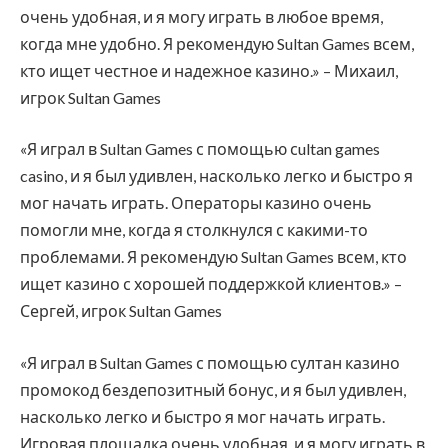
очень удобная, и я могу играть в любое время,
когда мне удобно. Я рекомендую Sultan Games всем,
кто ищет честное и надежное казино.» – Михаил,
игрок Sultan Games
«Я играл в Sultan Games с помощью сultan games
casino, и я был удивлен, насколько легко и быстро я
мог начать играть. Операторы казино очень
помогли мне, когда я столкнулся с какими-то
проблемами. Я рекомендую Sultan Games всем, кто
ищет казино с хорошей поддержкой клиентов.» –
Сергей, игрок Sultan Games
«Я играл в Sultan Games с помощью султан казино
промокод бездепозитный бонус, и я был удивлен,
насколько легко и быстро я мог начать играть.
Игровая площадка очень удобная, и я могу играть в