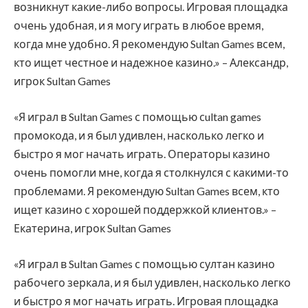
возникнут какие-либо вопросы. Игровая площадка
очень удобная, и я могу играть в любое время,
когда мне удобно. Я рекомендую Sultan Games всем,
кто ищет честное и надежное казино.» – Александр,
игрок Sultan Games
«Я играл в Sultan Games с помощью сultan games
промокода, и я был удивлен, насколько легко и
быстро я мог начать играть. Операторы казино
очень помогли мне, когда я столкнулся с какими-то
проблемами. Я рекомендую Sultan Games всем, кто
ищет казино с хорошей поддержкой клиентов.» –
Екатерина, игрок Sultan Games
«Я играл в Sultan Games с помощью султан казино
рабочего зеркала, и я был удивлен, насколько легко
и быстро я мог начать играть. Игровая площадка