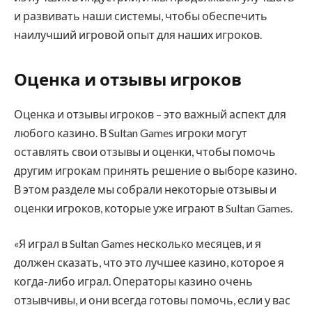
и развивать наши системы, чтобы обеспечить
наилучший игровой опыт для наших игроков.
Оценка и отзывы игроков
Оценка и отзывы игроков – это важный аспект для
любого казино. В Sultan Games игроки могут
оставлять свои отзывы и оценки, чтобы помочь
другим игрокам принять решение о выборе казино.
В этом разделе мы собрали некоторые отзывы и
оценки игроков, которые уже играют в Sultan Games.
«Я играл в Sultan Games несколько месяцев, и я
должен сказать, что это лучшее казино, которое я
когда-либо играл. Операторы казино очень
отзывчивы, и они всегда готовы помочь, если у вас