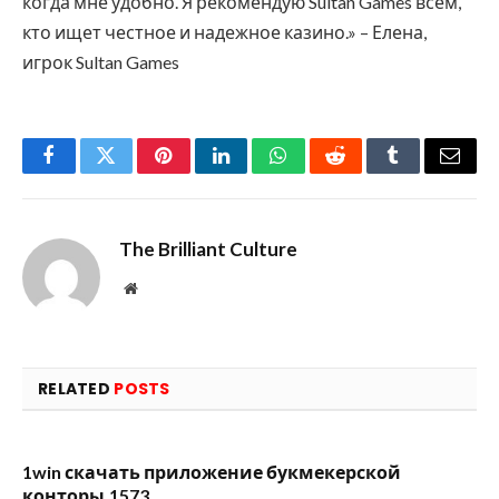
когда мне удобно. Я рекомендую Sultan Games всем,
кто ищет честное и надежное казино.» – Елена,
игрок Sultan Games
Facebook
Twitter
Pinterest
LinkedIn
WhatsApp
Reddit
Tumblr
Email
The Brilliant Culture
Website
RELATED
POSTS
1win скачать приложение букмекерской
конторы.1573