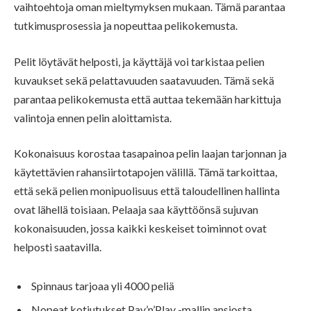
vaihtoehtoja oman mieltymyksen mukaan. Tämä parantaa
tutkimusprosessia ja nopeuttaa pelikokemusta.
Pelit löytävät helposti, ja käyttäjä voi tarkistaa pelien
kuvaukset sekä pelattavuuden saatavuuden. Tämä sekä
parantaa pelikokemusta että auttaa tekemään harkittuja
valintoja ennen pelin aloittamista.
Kokonaisuus korostaa tasapainoa pelin laajan tarjonnan ja
käytettävien rahansiirtotapojen välillä. Tämä tarkoittaa,
että sekä pelien monipuolisuus että taloudellinen hallinta
ovat lähellä toisiaan. Pelaaja saa käyttöönsä sujuvan
kokonaisuuden, jossa kaikki keskeiset toiminnot ovat
helposti saatavilla.
Spinnaus tarjoaa yli 4000 peliä
Nopeat kotiutukset Pay’n’Play -mallin ansiosta