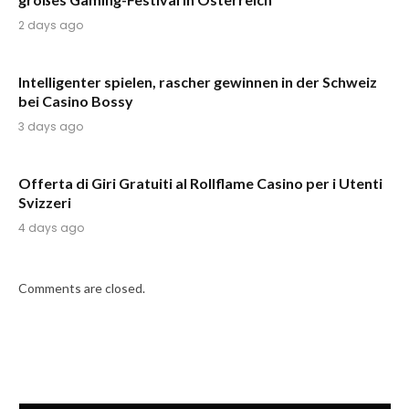
2 days ago
Intelligenter spielen, rascher gewinnen in der Schweiz
bei Casino Bossy
3 days ago
Offerta di Giri Gratuiti al Rollflame Casino per i Utenti
Svizzeri
4 days ago
Comments are closed.