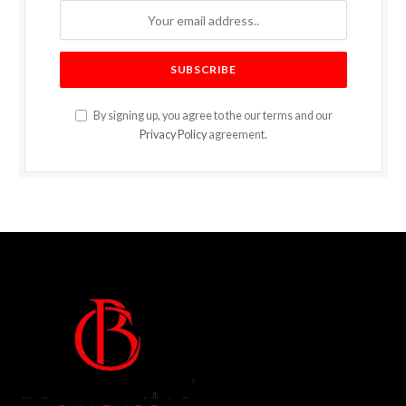
By signing up, you agree to the our terms and our
Privacy Policy
agreement.