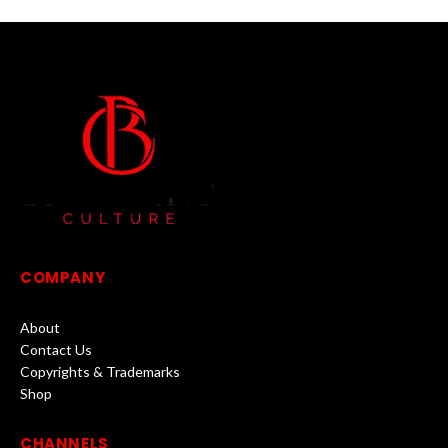
COMPANY
About
Contact Us
Copyrights & Trademarks
Shop
CHANNELS