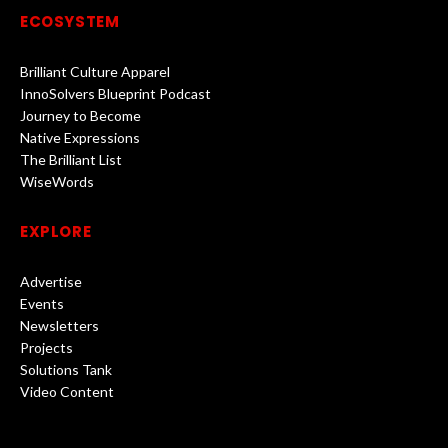
ECOSYSTEM
Brilliant Culture Apparel
InnoSolvers Blueprint Podcast
Journey to Become
Native Expressions
The Brilliant List
WiseWords
EXPLORE
Advertise
Events
Newsletters
Projects
Solutions Tank
Video Content