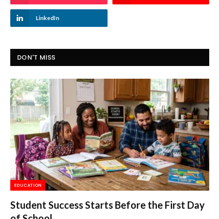
LinkedIn
DON'T MISS
EDUCATION
Student Success Starts Before the First Day
of School