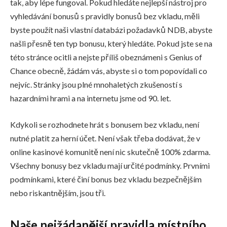
tak, aby lépe fungoval. Pokud hledáte nejlepší nástroj pro
vyhledávání bonusů s pravidly bonusů bez vkladu, měli
byste použít naši vlastní databázi požadavků NDB, abyste
našli přesně ten typ bonusu, který hledáte. Pokud jste se na
této stránce ocitli a nejste příliš obeznámeni s Genius of
Chance obecně, žádám vás, abyste si o tom popovídali co
nejvíc. Stránky jsou plné mnohaletých zkušeností s
hazardními hrami a na internetu jsme od 90. let.
Kdykoli se rozhodnete hrát s bonusem bez vkladu, není
nutné platit za herní účet. Není však třeba dodávat, že v
online kasinové komunitě není nic skutečně 100% zdarma.
Všechny bonusy bez vkladu mají určité podmínky. Prvními
podmínkami, které činí bonus bez vkladu bezpečnějším
nebo riskantnějším, jsou tři.
Naše nejžádanější pravidla místního