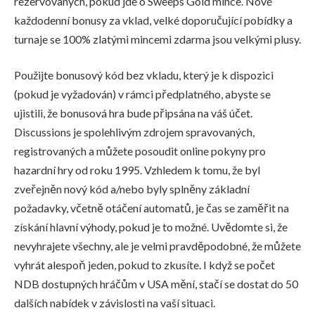
rezervovaných, pokud jde o Sweeps Gold mince. Nové
každodenní bonusy za vklad, velké doporučující pobídky a
turnaje se 100% zlatými mincemi zdarma jsou velkými plusy.
Použijte bonusový kód bez vkladu, který je k dispozici
(pokud je vyžadován) v rámci předplatného, ​​abyste se
ujistili, že bonusová hra bude připsána na váš účet.
Discussions je spolehlivým zdrojem spravovaných,
registrovaných a můžete posoudit online pokyny pro
hazardní hry od roku 1995. Vzhledem k tomu, že byl
zveřejněn nový kód a/nebo byly splněny základní
požadavky, včetně otáčení automatů, je čas se zaměřit na
získání hlavní výhody, pokud je to možné. Uvědomte si, že
nevyhrajete všechny, ale je velmi pravděpodobné, že můžete
vyhrát alespoň jeden, pokud to zkusíte. I když se počet
NDB dostupných hráčům v USA mění, stačí se dostat do 50
dalších nabídek v závislosti na vaší situaci.