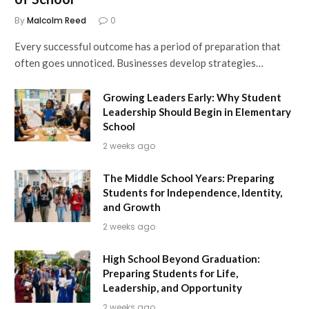
By
Malcolm Reed
0
Every successful outcome has a period of preparation that
often goes unnoticed. Businesses develop strategies…
Growing Leaders Early: Why Student
Leadership Should Begin in Elementary
School
2 weeks ago
The Middle School Years: Preparing
Students for Independence, Identity,
and Growth
2 weeks ago
High School Beyond Graduation:
Preparing Students for Life,
Leadership, and Opportunity
2 weeks ago