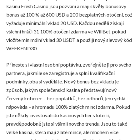
kasinu Fresh Casino jsou pozváni a mají skvělý bonusový
bonus až 100 % až 600 USD a 200 bezplatných otočení, což
vyžaduje minimální vklad 20 USD. Každou neděli získají
všichni hráči 31 100% otočení zdarma ve WillBet, pokud
vložíte minimální vklad 30 USDT a použijí nový slevový kód
WEEKEND30.
Přineste si vlastní osobní poptávku, zveřejněte ji pro svého
partnera, jakmile se zaregistruje a splní kvalifikační
podmínky, oba si vyděláte. Nový bonus bez vkladu je
způsob, jakým společenská kasina představují nový
červený koberec – bez poplatků, bez odborů, jen rychlá
nápověda – a hromadu 100% zlatých mincí zdarma. Pokud
jste někdy investovali do kasinových her s loterií,
pravděpodobně jste si všimli nového trendu. Jsou to také
velké kasina, která mají zlaté mince, ale mnohem více