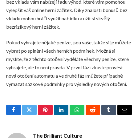
bez vkladu vám nabízejí řadu výhod, které vám pomohou
vylepšit váš online herní zážitek. Díky znalosti bonusů bez
vkladu mohou hráči využít nabídku a užít si skvělý
bezrizikový herní zážitek.
Pokud vyhrajete nějaké peníze, jsou vaše, takže si je můžete
vybrat po splnění všech herních podmínek. Možná si
myslíte, že z těchto otočení vyděláte všechny peníze, které
vyhrajete, ale to není pravda. V první fázi zkuste provést
nová otočení automatu a ve druhé fázi můžete případně
vymazat sázkové podmínky pro výsledky nových otočení.
Facebook
Twitter
Pinterest
LinkedIn
WhatsApp
Reddit
Tumblr
Email
The Brilliant Culture