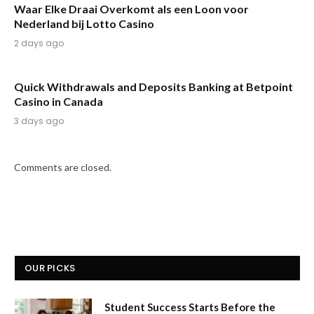
Waar Elke Draai Overkomt als een Loon voor
Nederland bij Lotto Casino
2 days ago
Quick Withdrawals and Deposits Banking at Betpoint
Casino in Canada
3 days ago
Comments are closed.
OUR PICKS
Student Success Starts Before the