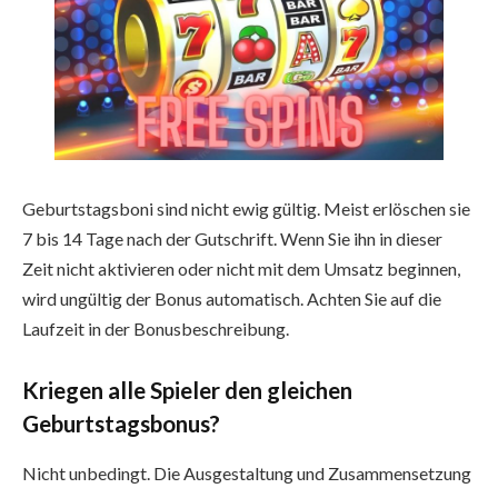
Geburtstagsboni sind nicht ewig gültig. Meist erlöschen sie
7 bis 14 Tage nach der Gutschrift. Wenn Sie ihn in dieser
Zeit nicht aktivieren oder nicht mit dem Umsatz beginnen,
wird ungültig der Bonus automatisch. Achten Sie auf die
Laufzeit in der Bonusbeschreibung.
Kriegen alle Spieler den gleichen
Geburtstagsbonus?
Nicht unbedingt. Die Ausgestaltung und Zusammensetzung