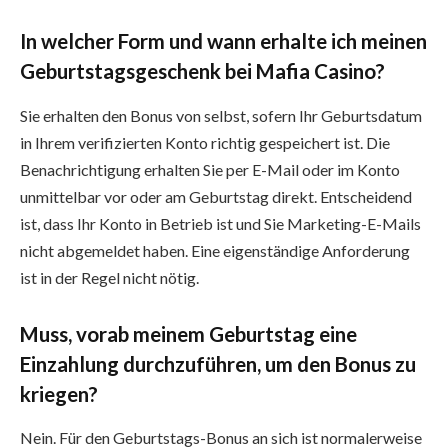
In welcher Form und wann erhalte ich meinen
Geburtstagsgeschenk bei Mafia Casino?
Sie erhalten den Bonus von selbst, sofern Ihr Geburtsdatum
in Ihrem verifizierten Konto richtig gespeichert ist. Die
Benachrichtigung erhalten Sie per E-Mail oder im Konto
unmittelbar vor oder am Geburtstag direkt. Entscheidend
ist, dass Ihr Konto in Betrieb ist und Sie Marketing-E-Mails
nicht abgemeldet haben. Eine eigenständige Anforderung
ist in der Regel nicht nötig.
Muss, vorab meinem Geburtstag eine
Einzahlung durchzuführen, um den Bonus zu
kriegen?
Nein. Für den Geburtstags-Bonus an sich ist normalerweise