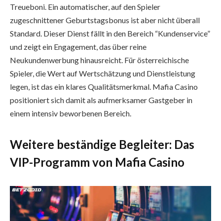
Treueboni. Ein automatischer, auf den Spieler
zugeschnittener Geburtstagsbonus ist aber nicht überall
Standard. Dieser Dienst fällt in den Bereich “Kundenservice”
und zeigt ein Engagement, das über reine
Neukundenwerbung hinausreicht. Für österreichische
Spieler, die Wert auf Wertschätzung und Dienstleistung
legen, ist das ein klares Qualitätsmerkmal. Mafia Casino
positioniert sich damit als aufmerksamer Gastgeber in
einem intensiv beworbenen Bereich.
Weitere beständige Begleiter: Das
VIP-Programm von Mafia Casino