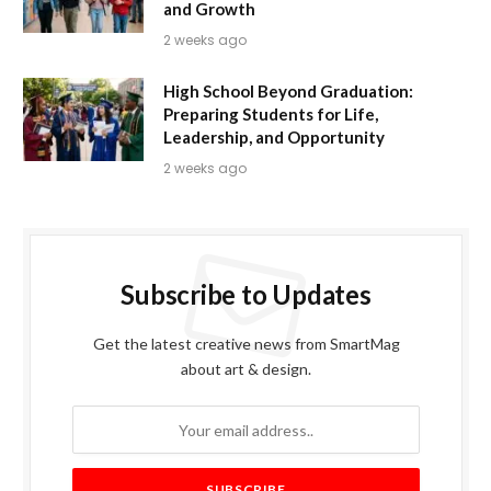
and Growth
2 weeks ago
High School Beyond Graduation:
Preparing Students for Life,
Leadership, and Opportunity
2 weeks ago
Subscribe to Updates
Get the latest creative news from SmartMag
about art & design.