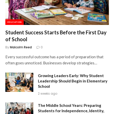
EDUCATION
Student Success Starts Before the First Day
of School
By
Malcolm Reed
0
Every successful outcome has a period of preparation that
often goes unnoticed. Businesses develop strategies…
Growing Leaders Early: Why Student
Leadership Should Begin in Elementary
School
2 weeks ago
The Middle School Years: Preparing
Students for Independence, Identity,