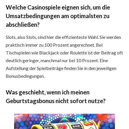
Welche Casinospiele eignen sich, um die
Umsatzbedingungen am optimalsten zu
abschließen?
Slots, also Slots, sind hier die effizienteste Wahl. Sie werden
praktisch immer zu 100 Prozent angerechnet. Bei
Tischspielen wie Blackjack oder Roulette ist der Beitrag oft
deutlich geringer, manchmal nur bei 10 Prozent. Eine
Aufstellung der Spielbeiträge finden Sie in den jeweiligen
Bonusbedingungen.
Was geschieht, wenn ich meinen
Geburtstagsbonus nicht sofort nutze?