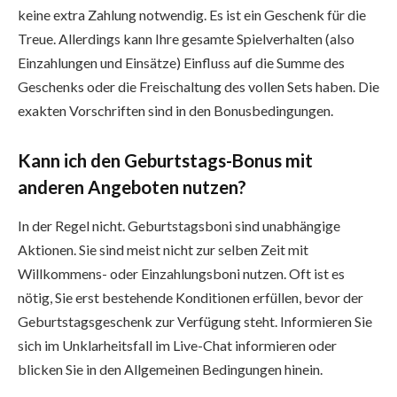
keine extra Zahlung notwendig. Es ist ein Geschenk für die
Treue. Allerdings kann Ihre gesamte Spielverhalten (also
Einzahlungen und Einsätze) Einfluss auf die Summe des
Geschenks oder die Freischaltung des vollen Sets haben. Die
exakten Vorschriften sind in den Bonusbedingungen.
Kann ich den Geburtstags-Bonus mit
anderen Angeboten nutzen?
In der Regel nicht. Geburtstagsboni sind unabhängige
Aktionen. Sie sind meist nicht zur selben Zeit mit
Willkommens- oder Einzahlungsboni nutzen. Oft ist es
nötig, Sie erst bestehende Konditionen erfüllen, bevor der
Geburtstagsgeschenk zur Verfügung steht. Informieren Sie
sich im Unklarheitsfall im Live-Chat informieren oder
blicken Sie in den Allgemeinen Bedingungen hinein.