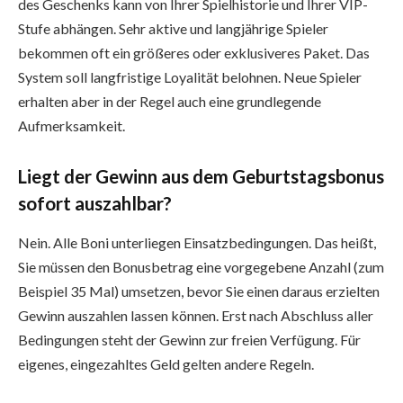
des Geschenks kann von Ihrer Spielhistorie und Ihrer VIP-
Stufe abhängen. Sehr aktive und langjährige Spieler
bekommen oft ein größeres oder exklusiveres Paket. Das
System soll langfristige Loyalität belohnen. Neue Spieler
erhalten aber in der Regel auch eine grundlegende
Aufmerksamkeit.
Liegt der Gewinn aus dem Geburtstagsbonus
sofort auszahlbar?
Nein. Alle Boni unterliegen Einsatzbedingungen. Das heißt,
Sie müssen den Bonusbetrag eine vorgegebene Anzahl (zum
Beispiel 35 Mal) umsetzen, bevor Sie einen daraus erzielten
Gewinn auszahlen lassen können. Erst nach Abschluss aller
Bedingungen steht der Gewinn zur freien Verfügung. Für
eigenes, eingezahltes Geld gelten andere Regeln.