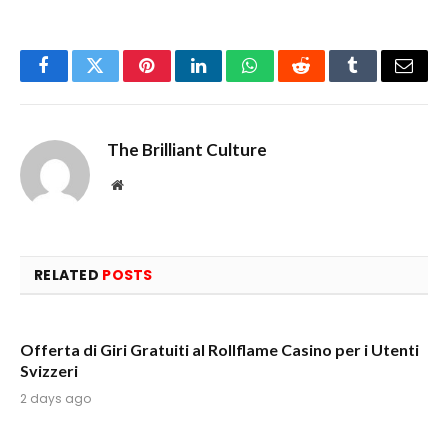
Facebook
Twitter
Pinterest
LinkedIn
WhatsApp
Reddit
Tumblr
Email
The Brilliant Culture
Website
RELATED
POSTS
Offerta di Giri Gratuiti al Rollflame Casino per i Utenti
Svizzeri
2 days ago