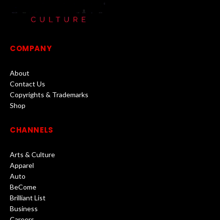
COMPANY
About
Contact Us
Copyrights & Trademarks
Shop
CHANNELS
Arts & Culture
Apparel
Auto
BeCome
Brilliant List
Business
Careers