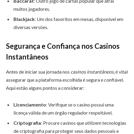
Baccarat
: Outro jogo de cartas popular que atrai
muitos jogadores.
Blackjack
: Um dos favoritos em mesas, disponível em
diversas versões.
Segurança e Confiança nos Casinos
Instantâneos
Antes de iniciar sua jornada nos
casinos instantâneos
, é vital
assegurar que a plataforma escolhida é segura e confiável.
Aqui estão alguns pontos a considerar:
Licenciamento
: Verifique se o casino possui uma
licença válida de um órgão regulador respeitável.
Criptografia
: Procure casinos que utilizem tecnologias
de criptografia para proteger seus dados pessoais e