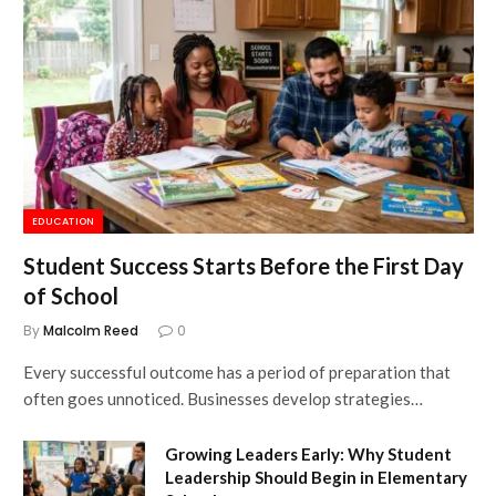
EDUCATION
Student Success Starts Before the First Day
of School
By
Malcolm Reed
0
Every successful outcome has a period of preparation that
often goes unnoticed. Businesses develop strategies…
Growing Leaders Early: Why Student
Leadership Should Begin in Elementary