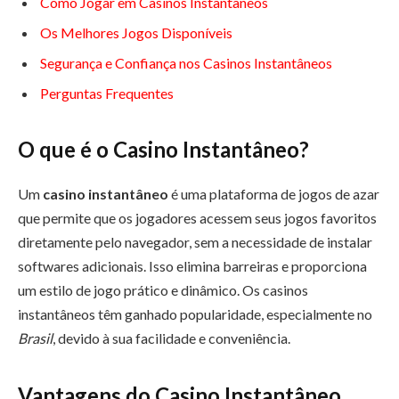
Como Jogar em Casinos Instantâneos
Os Melhores Jogos Disponíveis
Segurança e Confiança nos Casinos Instantâneos
Perguntas Frequentes
O que é o Casino Instantâneo?
Um
casino instantâneo
é uma plataforma de jogos de azar
que permite que os jogadores acessem seus jogos favoritos
diretamente pelo navegador, sem a necessidade de instalar
softwares adicionais. Isso elimina barreiras e proporciona
um estilo de jogo prático e dinâmico. Os casinos
instantâneos têm ganhado popularidade, especialmente no
Brasil
, devido à sua facilidade e conveniência.
Vantagens do Casino Instantâneo