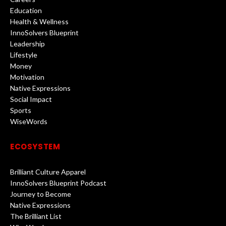
Education
Health & Wellness
InnoSolvers Blueprint
Leadership
Lifestyle
Money
Motivation
Native Expressions
Social Impact
Sports
WiseWords
ECOSYSTEM
Brilliant Culture Apparel
InnoSolvers Blueprint Podcast
Journey to Become
Native Expressions
The Brilliant List